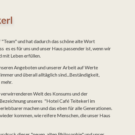
erl
 "Team" und hat dadurch das schöne alte Wort
s es es für uns und unser Haus passender ist, wenn wir
 mit Leben erfüllen.
n unseren Angeboten und unserer Arbeit auf Werte
immer und überall alltäglich sind...Beständigkeit,
s mehr.
r verwirrenderen Welt des Konsums und der
ie Bezeichnung unseres "Hotel Café Teitekerl im
erlebbarer machen und das eben für alle Generationen.
 wieder kommen, wie reifere Menschen, die unser Haus
usdruck dieser "neuen, alten Philosophie" und unser