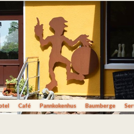
otel
Café
Pannkokenhus
Baumberge
Ser