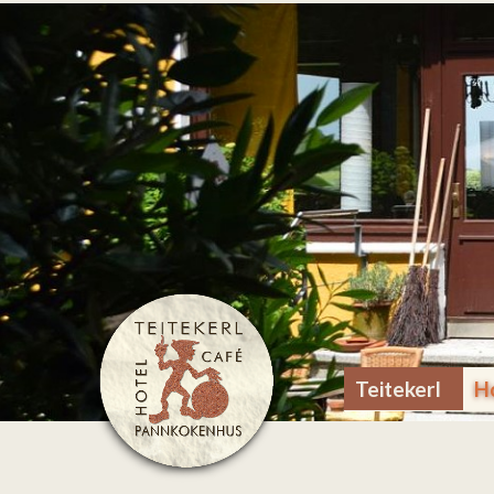
Teitekerl
H