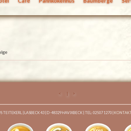
otel
Café
Pannkokenhus
Baumberge
Ser
olge
< | >
EITEKERL | LASBECK 43 | D-48329 HAVIXBECK | TEL: 02507 1270 |
KONTAK