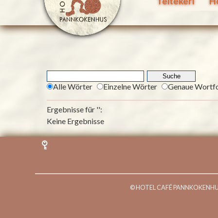
Teitekerl
H
Alle Wörter
Einzelne Wörter
Genaue Wortf
Ergebnisse für '
':
Keine Ergebnisse
© HOTEL CAFÉ PANNKOKENHUS T