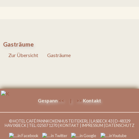
Gasträume
Zur Übersicht
Gasträume
Gespann
<< | >>
Kontakt
© HOTEL CAFÉ PANNKOKENHUS TEITEKERL | LASBECK 43 | D-48329
HAVIXBECK | TEL: 02507 1270 |
KONTAKT
|
IMPRESSUM
|
DATENSCHUTZ